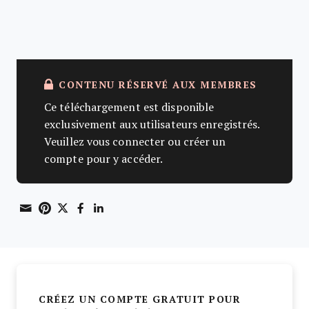
CONTENU RÉSERVÉ AUX MEMBRES
Ce téléchargement est disponible
exclusivement aux utilisateurs enregistrés.
Veuillez vous connecter ou créer un
compte pour y accéder.
Share through Email
Print this page
Share on Pinterest
Share on Twitter
Share on Facebook
Share on LinkedIn
CRÉEZ UN COMPTE GRATUIT POUR