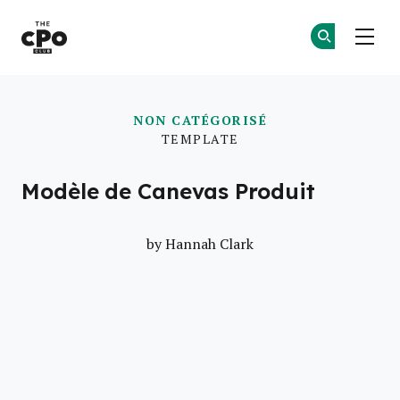
Le club des CPO
Re
Re
Skip to main content
NON CATÉGORISÉ
TEMPLATE
Modèle de Canevas Produit
by
Hannah Clark