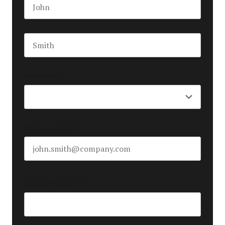
First name
Last name
Seniority
*
Business email
*
Create Password
*