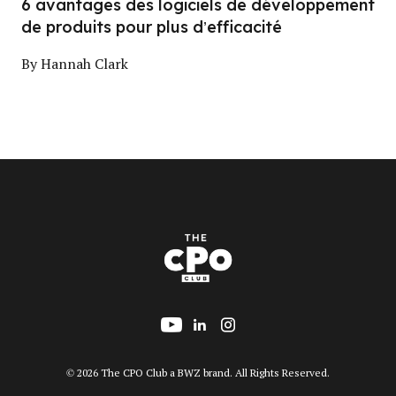
6 avantages des logiciels de développement
de produits pour plus d’efficacité
By
Hannah Clark
Follow us on YouTube
Add us on LinkedIn
Follow us on Insta
Opens new window
© 2026 The CPO Club a
BWZ
brand. All Rights Reserved.