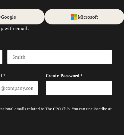
Google
Microsoft
up with email:
Last name
l
*
Create Password
*
casional emails related to The CPO Club. You can unsubscribe at