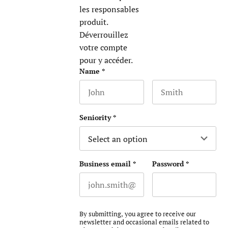
les responsables
produit.
Déverrouillez
votre compte
pour y accéder.
URL
Name
*
First name
Last name
This field is for validation purposes 
Seniority
*
Business email
*
Password
*
By submitting, you agree to receive our
newsletter and occasional emails related to