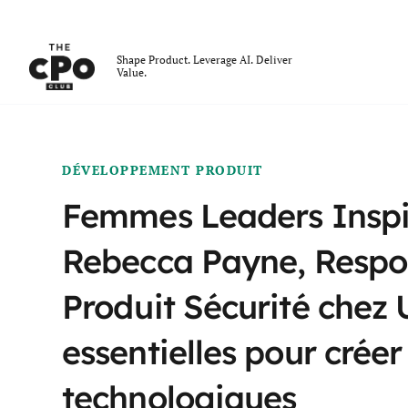
Le club des CPO
Shape Product. Leverage AI. Deliver
Value.
Skip to main content
DÉVELOPPEMENT PRODUIT
Femmes Leaders Inspir
Rebecca Payne, Respo
Produit Sécurité chez U
essentielles pour crée
technologiques