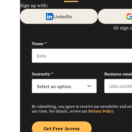
Sign up with:
LinkedIn
Or sign 
Name
*
First name
Seniority
*
Business emai
By submitting, you agree to receive our newsletter and oc
any time. For details, review our
Privacy Policy
.