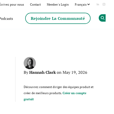
Écrivez pour nous
Contact
Member's Login
Add us on
Follow
Rejoindre La Communauté
Podcasts
Op
Hannah Clark
By
on May 19, 2026
Découvrez comment diriger des équipes produit et
créer de meilleurs produits.
Créer un compte
gratuit