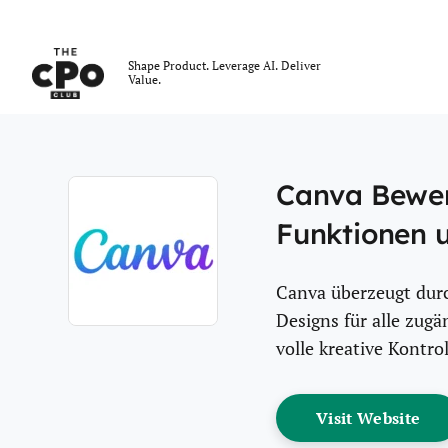
Der CPO-Club
Shape Product. Leverage AI. Deliver
Value.
Skip to main content
Canva Bewert
Funktionen u
Canva überzeugt durc
Designs für alle zugä
Opens new window
volle kreative Kontro
Op
Visit Website