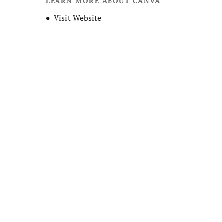
LEARN MORE ABOUT CANVA
Opens new window
Visit Website