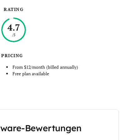
RATING
4.7
/5
PRICING
From $12/month (billed annually)
Free plan available
tware-Bewertungen