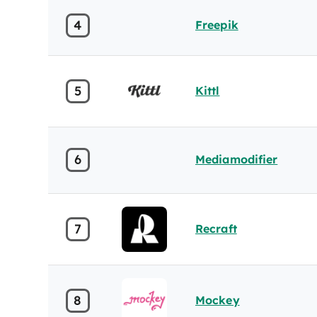
4
Freepik
5
Kittl
6
Mediamodifier
7
Recraft
8
Mockey