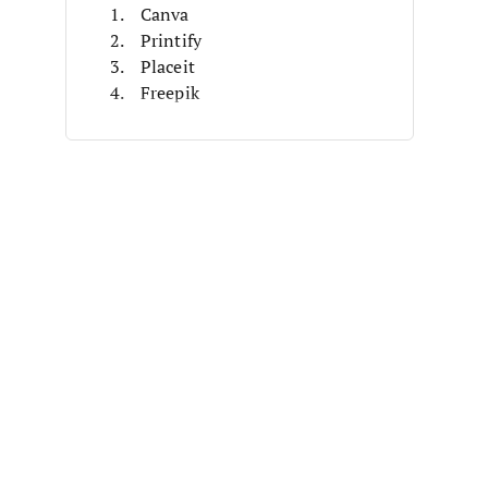
Canva
Printify
Placeit
Freepik
Kittl
Mediamodifier
Recraft
Mockey
Mockuuups Studio
MockupLabs
Weitere kostenlose Mockup-
Generatoren
Ähnliche Testberichte
Auswahlkriterien
So wählen Sie aus
Was ist ein kostenloser Mockup-
Generator?
Funktionen
Vorteile