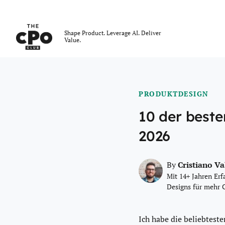
Der CPO-Club
Shape Product. Leverage AI. Deliver
Value.
Skip to main content
PRODUKTDESIGN
10 der best
2026
Cristiano V
By
Mit 14+ Jahren Erf
Designs für mehr 
Ich habe die beliebtes