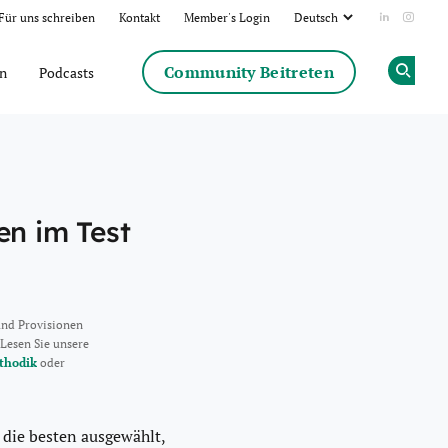
Für uns schreiben
Kontakt
Member's Login
Add us on
Follow
Community Beitreten
en
Podcasts
Op
en im Test
und Provisionen
 Lesen Sie unsere
thodik
oder
 die besten ausgewählt,