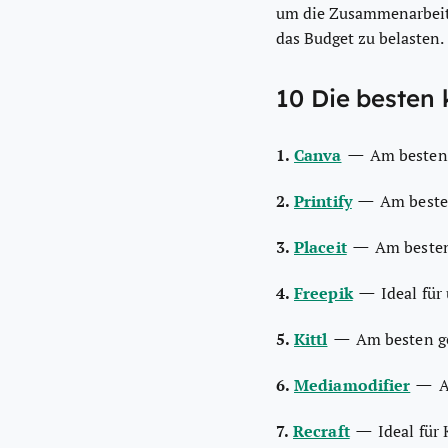
um die Zusammenarbeit 
das Budget zu belasten.
10 Die besten
—
1.
Canva
Am besten 
—
2.
Printify
Am beste
—
3.
Placeit
Am besten
—
4.
Freepik
Ideal fü
—
5.
Kittl
Am besten g
—
6.
Mediamodifier
A
—
7.
Recraft
Ideal für