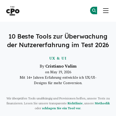
Der CPO-Club
Co
Co
Skip to main content
10 Beste Tools zur Überwachung
der Nutzererfahrung im Test 2026
UX & UI
Cristiano Valim
By
on May 19, 2026
Mit 14+ Jahren Erfahrung entwickle ich UX/UI-
Designs für mehr Conversion.
Wir überprüfen Tools unabhängig und Provisionen helfen, unsere Tests zu
finanzieren. Lesen Sie unsere transparente
Richtlinie
, unsere
Methodik
oder
schlagen Sie ein Tool vor
.