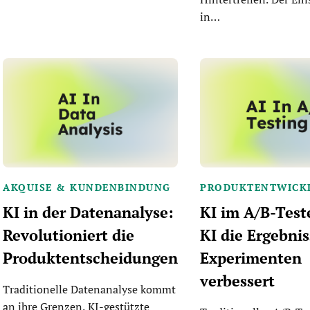
in…
AKQUISE & KUNDENBINDUNG
PRODUKTENTWICK
KI in der Datenanalyse:
KI im A/B-Test
Revolutioniert die
KI die Ergebni
Produktentscheidungen
Experimenten
verbessert
Traditionelle Datenanalyse kommt
an ihre Grenzen. KI-gestützte