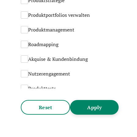
Produktstrategie
Produktportfolios verwalten
Produktmanagement
Roadmapping
Akquise & Kundenbindung
Nutzerengagement
Produkttests
Führen & Leiten
Reset
Apply
Stakeholder-Management
Produktdesign