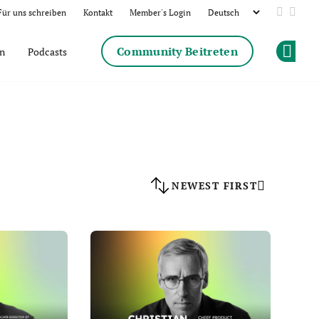
Für uns schreiben
Kontakt
Member's Login
Add us 
Follo
Community Beitreten
en
Podcasts
Op
NEWEST FIRST