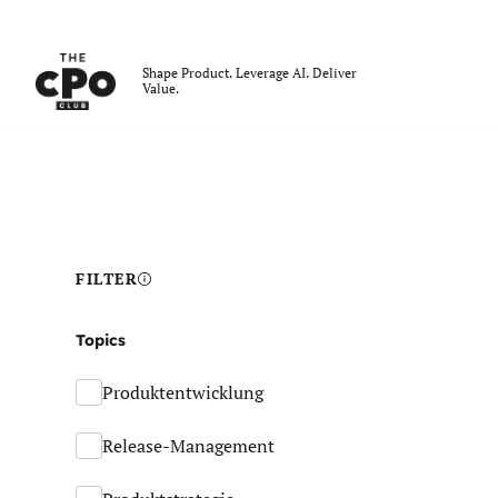
Der CPO-Club
Shape Product. Leverage AI. Deliver
Value.
Skip to main content
FILTER
Topics
Produktentwicklung
Release-Management