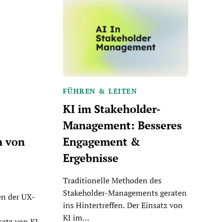
FÜHREN & LEITEN
KI im Stakeholder-
e
Management: Besseres
n von
Engagement &
Ergebnisse
Traditionelle Methoden des
Stakeholder-Managements geraten
en der UX-
ins Hintertreffen. Der Einsatz von
KI im…
satz von KI