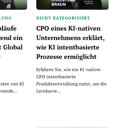
LUNG
NICHT KATEGORISIERT
bläufe
CPO eines KI-nativen
end ein
Unternehmens erklärt,
t Global
wie KI intentbasierte
r
Prozesse ermöglicht
Erfahren Sie, wie ein KI-nativer
CPO intentbasierte
isten von KI
Produktentwicklung nutzt, um die
führende…
Lernkurve…