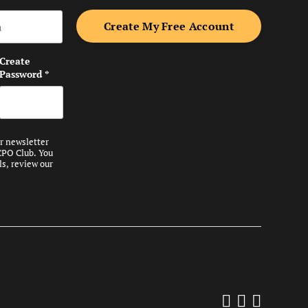
me
Create
Password
*
ur newsletter
CPO Club. You
ls, review our
Follow us 
Add us on
Follow 