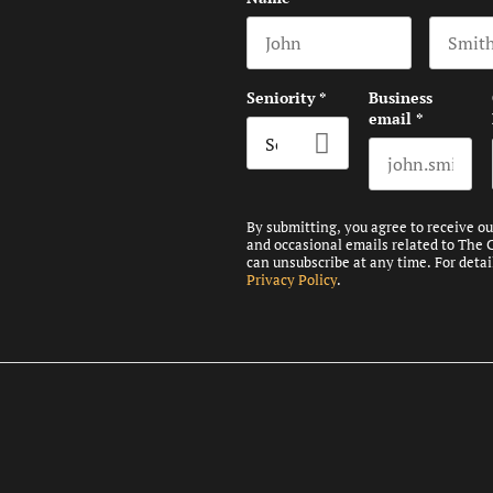
First name
Last na
Seniority
*
Business
email
*
By submitting, you agree to receive o
and occasional emails related to The 
can unsubscribe at any time. For detai
Privacy Policy
.