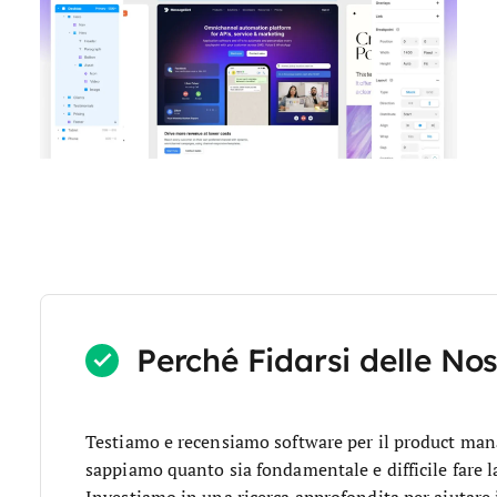
Perché Fidarsi delle No
Testiamo e recensiamo software per il product m
sappiamo quanto sia fondamentale e difficile fare la
Investiamo in una ricerca approfondita per aiutare 