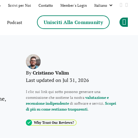
o
Scrivi per Noi
Contatto
Member's Login
Add us 
Follo
Unisciti Alla Community
Podcast
Op
Cristiano Valim
By
Last updated on Jul 31, 2026
I clic sui link qui sotto possono generare una
ne,
commissione che sostiene la nostra
valutazione e
recensione indipendente
di software e servizi.
Scopri
di più su come restiamo trasparenti
.
Why Trust Our Reviews?