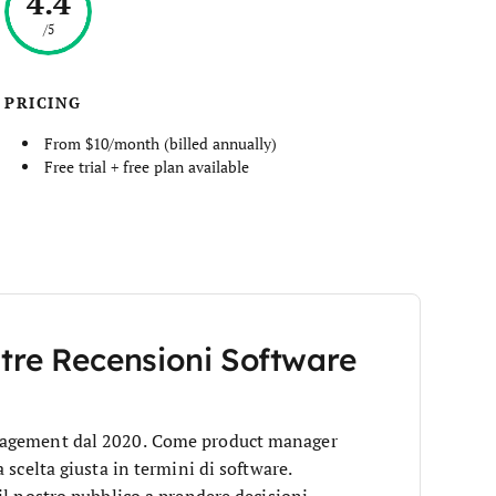
4.4
/5
PRICING
From $10/month (billed annually)
Free trial + free plan available
stre Recensioni Software
anagement dal 2020. Come product manager
 scelta giusta in termini di software.
il nostro pubblico a prendere decisioni