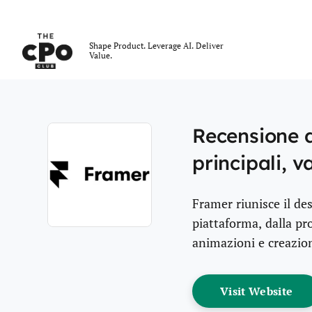
Il Club dei CPO
Shape Product. Leverage AI. Deliver
Value.
Skip to main content
Recensione d
principali, v
Framer riunisce il de
piattaforma, dalla pr
Opens new window
animazioni e creazion
Op
Visit Website