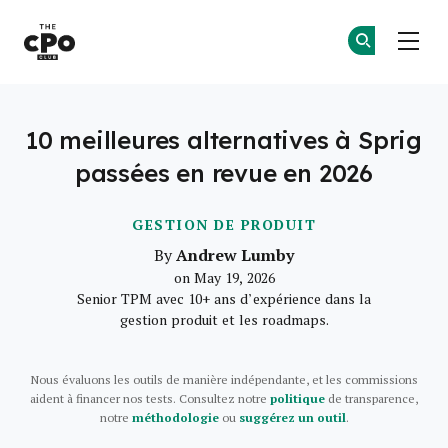
Le club des CPO
Re
Re
Skip to main content
10 meilleures alternatives à Sprig
passées en revue en 2026
GESTION DE PRODUIT
Andrew Lumby
By
on May 19, 2026
Senior TPM avec 10+ ans d’expérience dans la
gestion produit et les roadmaps.
Nous évaluons les outils de manière indépendante, et les commissions
aident à financer nos tests. Consultez notre
politique
de transparence,
notre
méthodologie
ou
suggérez un outil
.