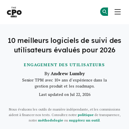
Le club des CPO
Re
Re
Skip to main content
10 meilleurs logiciels de suivi des
utilisateurs évalués pour 2026
ENGAGEMENT DES UTILISATEURS
Andrew Lumby
By
Senior TPM avec 10+ ans d’expérience dans la
gestion produit et les roadmaps.
Last updated on Jul 22, 2026
Nous évaluons les outils de manière indépendante, et les commissions
aident à financer nos tests. Consultez notre
politique
de transparence,
notre
méthodologie
ou
suggérez un outil
.