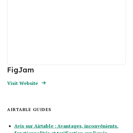
FigJam
Opens new window
Opens New Window
Visit Website
AIRTABLE GUIDES
Avis sur Airtable : Avantages, inconvénients,
Opens new
fonctionnalités et tarification expliqués