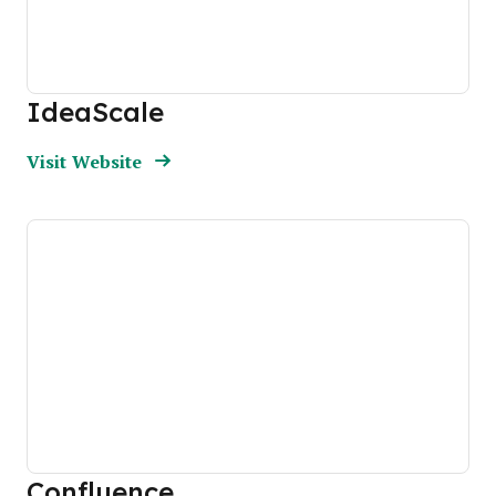
IdeaScale
Opens new window
Opens New Window
Visit Website
Confluence