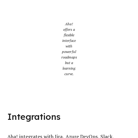
Aha!
offers a
flexible
interface
with
powerful
roadmaps
but a
learning
curve.
Integrations
Aha! integrates with Jira, Azure DevOps, Slack,