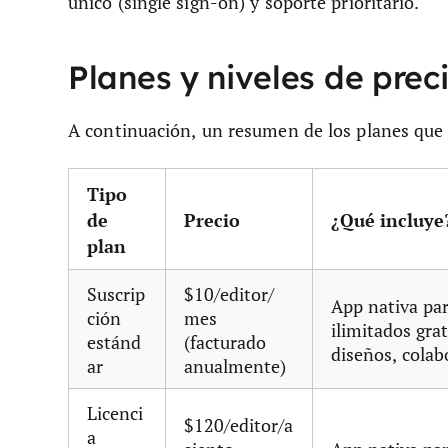
único (single sign-on) y soporte prioritario.
Planes y niveles de prec
A continuación, un resumen de los planes que 
Tipo
de
Precio
¿Qué incluye
plan
Suscrip
$10/editor/
App nativa par
ción
mes
ilimitados grat
estánd
(facturado
diseños, colab
ar
anualmente)
Licenci
$120/editor/a
a