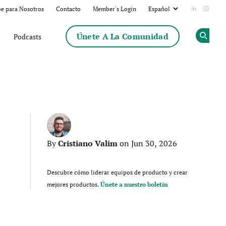
be para Nosotros
Contacto
Member's Login
Add us on
Follow
Únete A La Comunidad
Podcasts
Op
Cristiano Valim
By
on Jun 30, 2026
Descubre cómo liderar equipos de producto y crear
mejores productos.
Únete a nuestro boletín