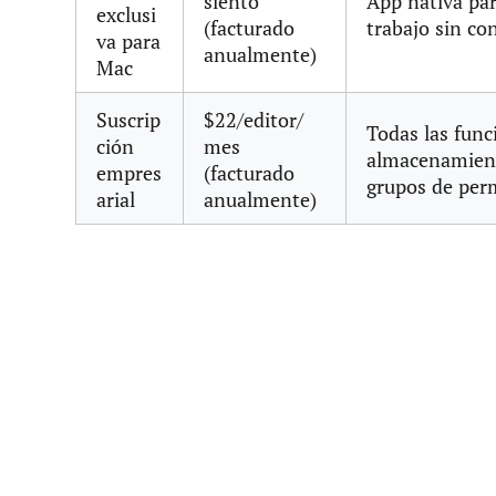
siento
App nativa par
exclusi
(facturado
trabajo sin co
va para
anualmente)
Mac
Suscrip
$22/editor/
Todas las func
ción
mes
almacenamiento
empres
(facturado
grupos de perm
arial
anualmente)