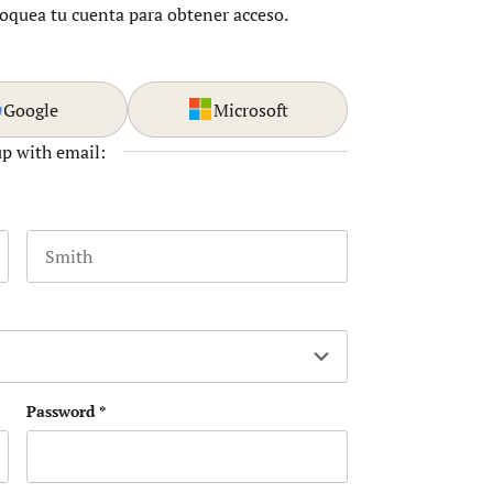
loquea tu cuenta para obtener acceso.
Google
Microsoft
up with email:
Last name
n y debe quedar sin cambios.
Password
*