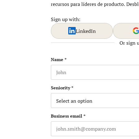
recursos para líderes de producto. Desb
Sign up with:
LinkedIn
Or sign 
X/Twitter
Name
*
First name
Este campo es un campo de validació
Seniority
*
Business email
*