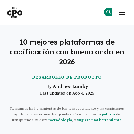
El Club CPO
Ún
Ún
Skip to main content
10 mejores plataformas de
codificación con buena onda en
2026
DESARROLLO DE PRODUCTO
Andrew Lumby
By
Last updated on Ago 4, 2026
Revisamos las herramientas de forma independiente y las comisiones
ayudan a financiar nuestras pruebas. Consulta nuestra
política
de
transparencia, nuestra
metodología
, o
sugiere una herramienta
.