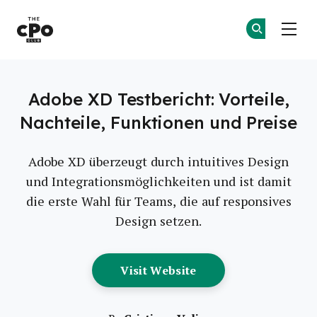
Der CPO-Club
Co
Co
Skip to main content
Adobe XD Testbericht: Vorteile,
Nachteile, Funktionen und Preise
Adobe XD überzeugt durch intuitives Design
und Integrationsmöglichkeiten und ist damit
die erste Wahl für Teams, die auf responsives
Design setzen.
Opens New Window
Visit Website