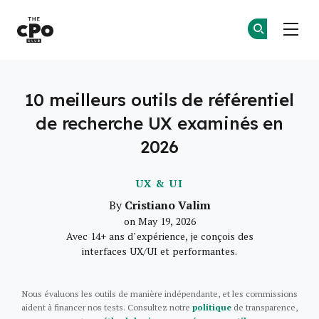
Le club des CPO
Re
Re
Skip to main content
10 meilleurs outils de référentiel
de recherche UX examinés en
2026
UX & UI
Cristiano Valim
By
on May 19, 2026
Avec 14+ ans d’expérience, je conçois des
interfaces UX/UI et performantes.
Nous évaluons les outils de manière indépendante, et les commissions
aident à financer nos tests. Consultez notre
politique
de transparence,