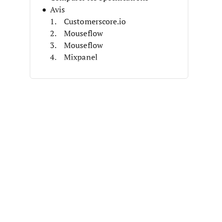
Avis
Customerscore.io
Mouseflow
Mouseflow
Mixpanel
Mixpanel
Hotjar
Hotjar
Fullstory
Fullstory
CleverTap
Autres outils d’UBA
Avis connexes
Critères de sélection
Comment choisir
Qu’est-ce qu’un outil UBA ?
Fonctionnalités
Avantages