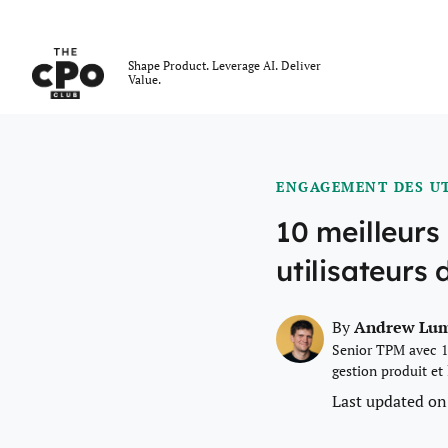
Le club des CPO
Shape Product. Leverage AI. Deliver
Value.
Skip to main content
ENGAGEMENT DES UT
10 meilleurs
utilisateurs 
Andrew Lu
By
Senior TPM avec 1
gestion produit et
Last updated on