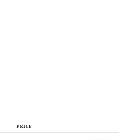
Coûts et tarification
FAQ
PRICE