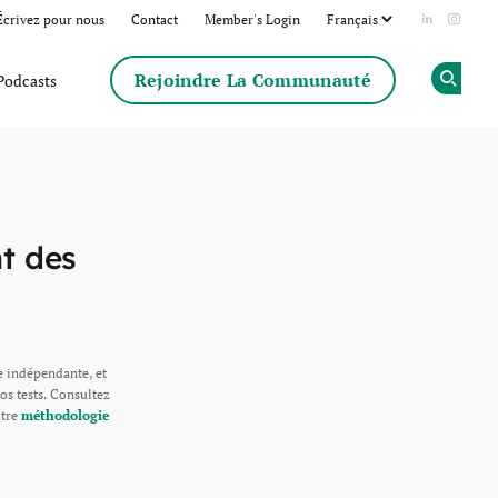
Écrivez pour nous
Contact
Member's Login
Add us on
Follow
Rejoindre La Communauté
Podcasts
Op
t des
e indépendante, et
os tests. Consultez
otre
méthodologie