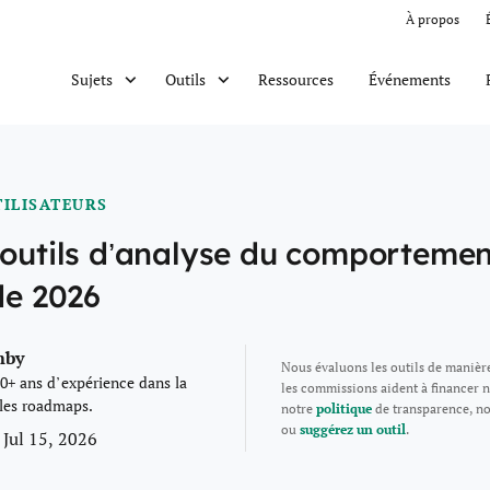
À propos
Ressources
Événements
Sujets
Outils
ILISATEURS
 outils d’analyse du comportemen
de 2026
mby
Nous évaluons les outils de manièr
0+ ans d’expérience dans la
les commissions aident à financer n
 les roadmaps.
notre
politique
de transparence, n
ou
suggérez un outil
.
 Jul 15, 2026