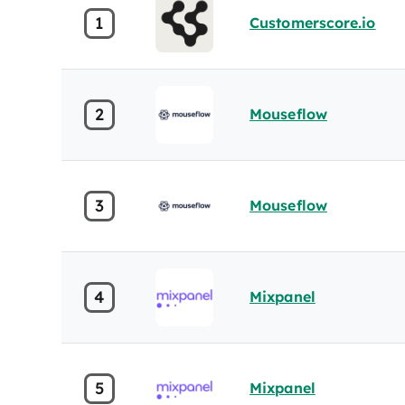
1
Customerscore.io
2
Mouseflow
3
Mouseflow
4
Mixpanel
5
Mixpanel