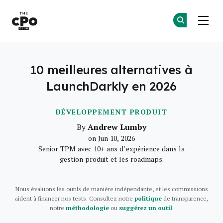
Le club des CPO
Re
Re
Skip to main content
10 meilleures alternatives à
LaunchDarkly en 2026
DÉVELOPPEMENT PRODUIT
Andrew Lumby
By
on Jun 10, 2026
Senior TPM avec 10+ ans d’expérience dans la
gestion produit et les roadmaps.
Nous évaluons les outils de manière indépendante, et les commissions
aident à financer nos tests. Consultez notre
politique
de transparence,
notre
méthodologie
ou
suggérez un outil
.