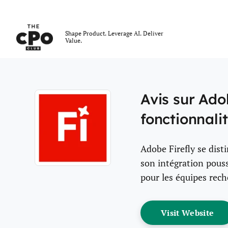
Le club des CPO
Shape Product. Leverage AI. Deliver
Value.
Skip to main content
Avis sur Adob
fonctionnalit
Adobe Firefly se dist
son intégration pouss
Opens new window
pour les équipes reche
Op
Visit Website