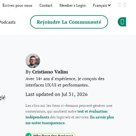
Écrivez pour nous
Contact
Member's Login
Add us 
Follo
Rejoindre La Communauté
Podcasts
Op
Cristiano Valim
By
Avec 14+ ans d’expérience, je conçois des
interfaces UX/UI et performantes.
Last updated on Jul 31, 2026
gié
Les clics sur les liens ci-dessous peuvent générer une
commission, qui soutient notre
test et évaluation
indépendants
des logiciels et services.
En savoir plus
sur notre transparence
.
Why Trust Our Reviews?