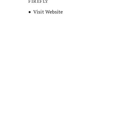
FIREFLY
Opens new window
Visit Website