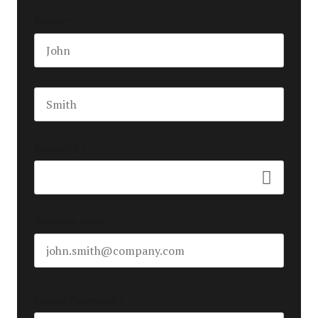
Name
*
First name
Last name
Seniority
*
Business email
*
Create Password
*