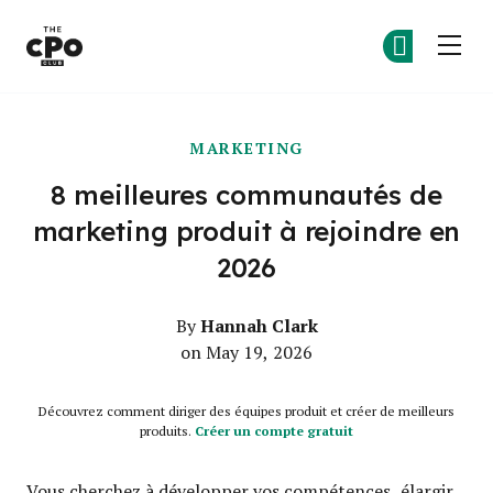
Le club des CPO
Re
Re
Skip to main content
MARKETING
8 meilleures communautés de
marketing produit à rejoindre en
2026
Hannah Clark
By
on May 19, 2026
Découvrez comment diriger des équipes produit et créer de meilleurs
produits.
Créer un compte gratuit
Vous cherchez à développer vos compétences, élargir