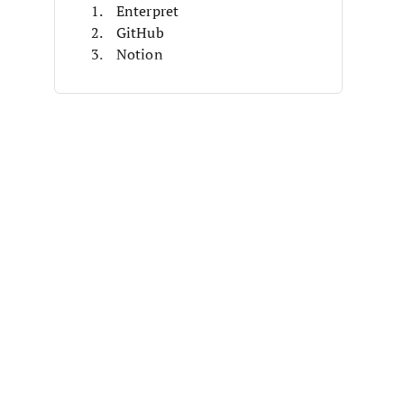
Enterpret
GitHub
Notion
Chisel
LaunchNotes
Trello
Teamwork
Targetprocess
Aha!
Favro
Otras Alternativas a Productboard
Reseñas Relacionadas
Criterios de Selección
¿Por Qué Buscar una Alternativa a
Productboard?
Características