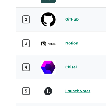
2
GitHub
3
Notion
4
Chisel
5
LaunchNotes