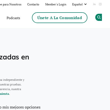
be para Nosotros
Contacto
Member's Login
Add us on
Follow
Únete A La Comunidad
Podcasts
Op
izadas en
ma independiente y
uestras pruebas.
arencia, nuestra
mienta
.
do mis mejores opciones