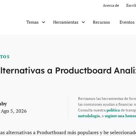
Acerca de
Escri
Recursos
Eventos
Temas
Herramientas
CTOS
lternativas a Productboard Anal
Revisamos las herramientas de for
mby
las comisiones ayudan a financiar n
 Ago 5, 2026
Consulta nuestra
política
de transp
metodología
, o
sugiere una herra
las alternativas a Productboard más populares y he selecciona