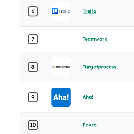
6
Trello
7
Teamwork
8
Targetprocess
9
Aha!
10
Favro