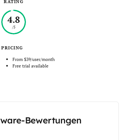
RATING
4.8
/5
PRICING
From $39/user/month
Free trial available
tware-Bewertungen