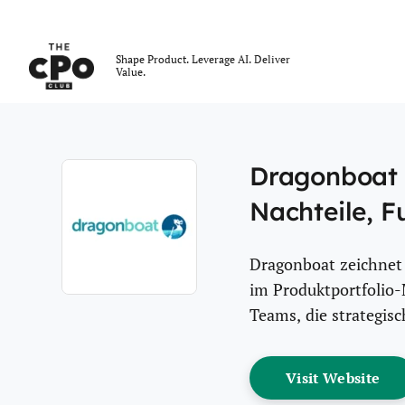
Der CPO-Club
Shape Product. Leverage AI. Deliver
Value.
Skip to main content
Dragonboat R
Nachteile, F
Dragonboat zeichnet 
im Produktportfolio-
Opens new window
Teams, die strategis
Op
Visit Website