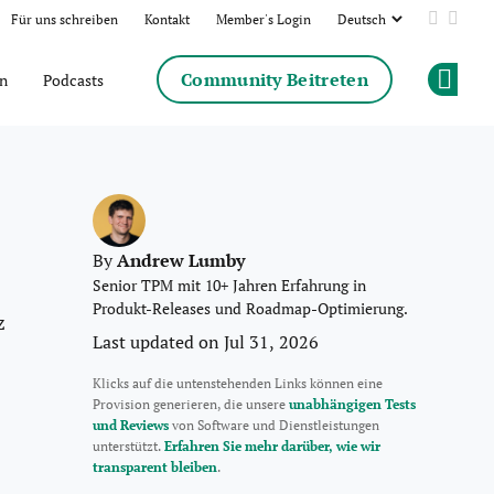
Für uns schreiben
Kontakt
Member's Login
Add us 
Follo
Community Beitreten
en
Podcasts
Op
Andrew Lumby
By
Senior TPM mit 10+ Jahren Erfahrung in
Produkt-Releases und Roadmap-Optimierung.
z
Last updated on Jul 31, 2026
Klicks auf die untenstehenden Links können eine
Provision generieren, die unsere
unabhängigen Tests
und Reviews
von Software und Dienstleistungen
unterstützt.
Erfahren Sie mehr darüber, wie wir
transparent bleiben
.