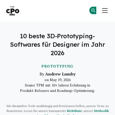
Der CPO-Club
Co
Co
Skip to main content
10 beste 3D-Prototyping-
Softwares für Designer im Jahr
2026
PROTOTYPING
Andrew Lumby
By
on May 19, 2026
Senior TPM mit 10+ Jahren Erfahrung in
Produkt-Releases und Roadmap-Optimierung.
Wir überprüfen Tools unabhängig und Provisionen helfen, unsere Tests zu
finanzieren. Lesen Sie unsere transparente
Richtlinie
, unsere
Methodik