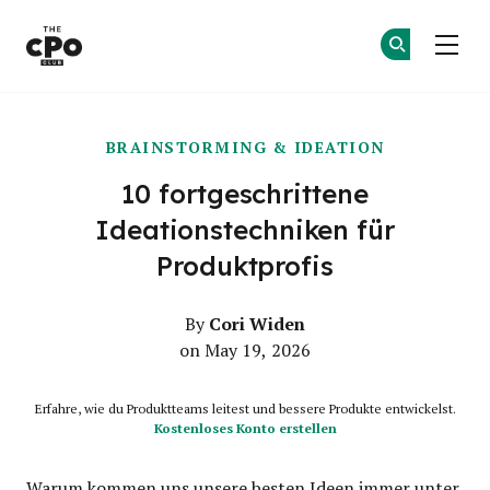
Der CPO-Club
Co
Co
Skip to main content
BRAINSTORMING & IDEATION
10 fortgeschrittene
Ideationstechniken für
Produktprofis
Cori Widen
By
on May 19, 2026
Erfahre, wie du Produktteams leitest und bessere Produkte entwickelst.
Kostenloses Konto erstellen
Warum kommen uns unsere besten Ideen immer unter