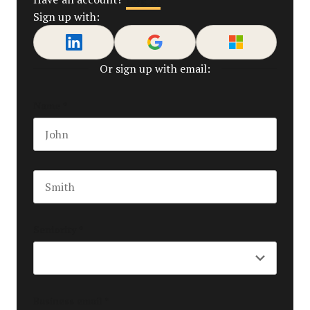
Sign up with:
Or sign up with email:
Name
*
First name
Last name
Seniority
*
Business email
*