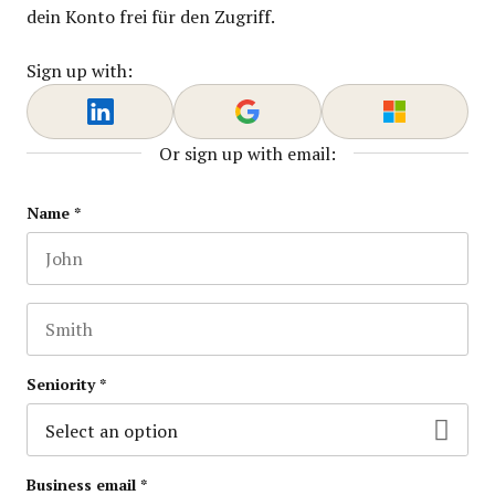
dein Konto frei für den Zugriff.
Sign up with:
Or sign up with email:
Name
Name
*
First name
This field is for validation purposes and should be lef
Last name
Seniority
*
Business email
*