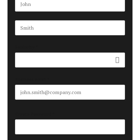
First name
Last name
Seniority
*
Business email
*
Create Password
*