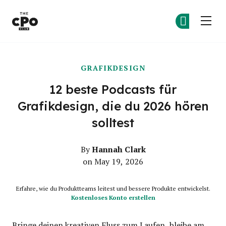
Der CPO-Club
Co
Co
Skip to main content
GRAFIKDESIGN
12 beste Podcasts für
Grafikdesign, die du 2026 hören
solltest
Hannah Clark
By
on May 19, 2026
Erfahre, wie du Produktteams leitest und bessere Produkte entwickelst.
Kostenloses Konto erstellen
Bringe deinen kreativen Fluss zum Laufen, bleibe am