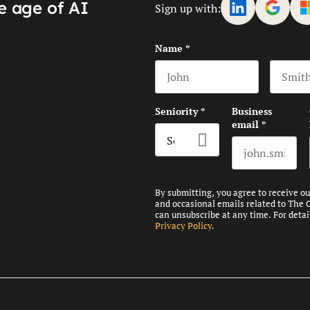
e age of AI
Sign up with:
Name
*
First name
Last na
Seniority
*
Business
email
*
By submitting, you agree to receive o
and occasional emails related to The 
can unsubscribe at any time. For detai
Privacy Policy
.