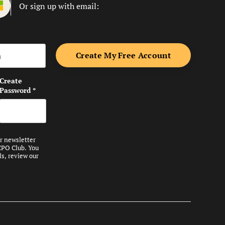
Or sign up with email:
me
Create
Password
*
ur newsletter
CPO Club. You
ls, review our