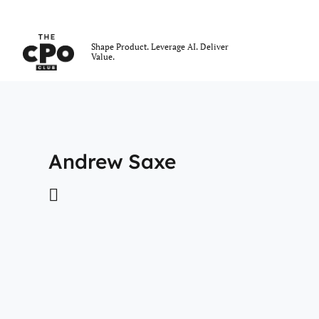
Der CPO-Club
Shape Product. Leverage AI. Deliver
Value.
Skip to main content
Andrew Saxe