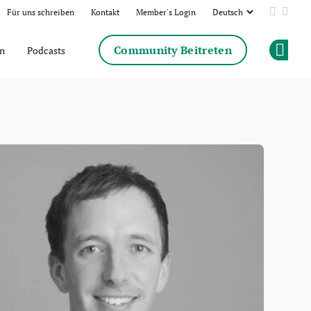
Für uns schreiben
Kontakt
Member's Login
Add us 
Follo
Community Beitreten
en
Podcasts
Op