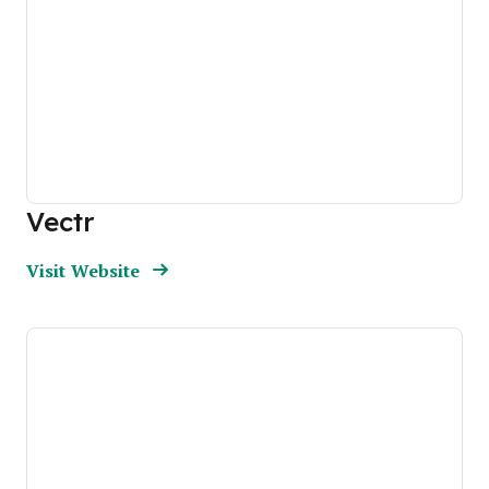
Vectr
Opens new window
Opens New Window
Visit Website