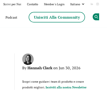
Scrivi per Noi
Contatto
Member's Login
Add us on
Follow
Unisciti Alla Community
Podcast
Op
Hannah Clark
By
on Jun 30, 2026
Scopri come guidare i team di prodotto e creare
prodotti migliori.
Iscriviti alla nostra Newsletter