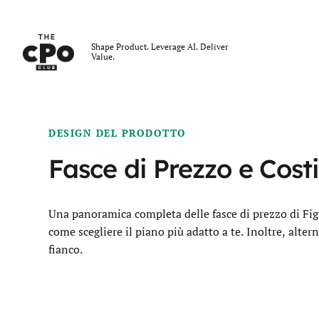
Il Club dei CPO
Shape Product. Leverage AI. Deliver
Value.
Skip to main content
DESIGN DEL PRODOTTO
Fasce di Prezzo e Cost
Una panoramica completa delle fasce di prezzo di Figm
come scegliere il piano più adatto a te. Inoltre, alte
fianco.