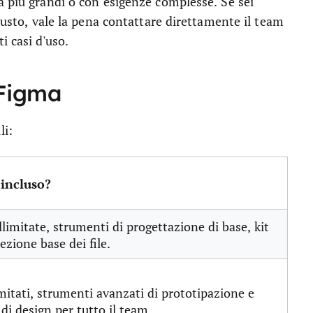
à più grandi o con esigenze complesse. Se sei
giusto, vale la pena contattare direttamente il team
i casi d'uso.
i Figma
li:
 incluso?
llimitate, strumenti di progettazione di base, kit
pezione base dei file.
limitati, strumenti avanzati di prototipazione e
 di design per tutto il team.