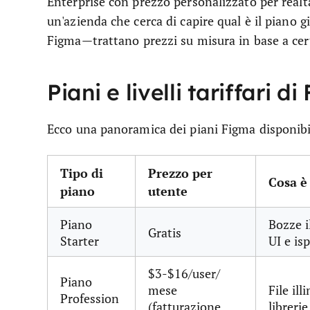
Enterprise con prezzo personalizzato per realt
un'azienda che cerca di capire qual è il piano 
Figma—trattano prezzi su misura in base a cert
Piani e livelli tariffari d
Ecco una panoramica dei piani Figma disponibi
Tipo di
Prezzo per
Cosa è
piano
utente
Piano
Bozze i
Gratis
Starter
UI e is
$3-$16/user/
Piano
mese
File il
Profession
(fatturazione
librerie