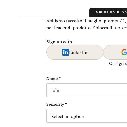
SBLOCCA IL V
Abbiamo raccolto il meglio: prompt AI, o
per leader di prodotto. Sblocca il tuo a
Sign up with:
LinkedIn
Or sign 
Instagram
Name
*
First name
This field is for validation purposes
Seniority
*