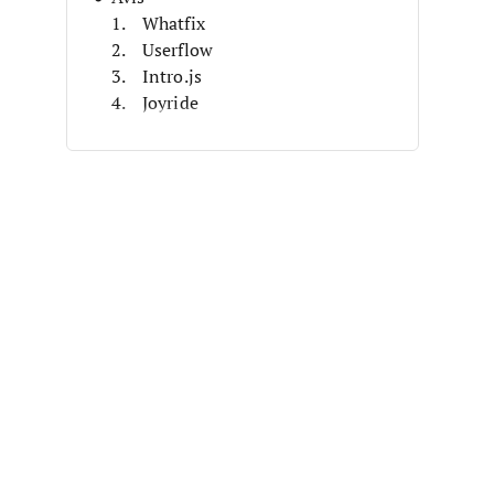
Whatfix
Userflow
Intro.js
Joyride
Driver.js
Bootstrap Tour
Shepherd.js
Guidefox
Usertour
Chameleon
Autres Logiciels Gratuits
d’Intégration Utilisateur
Critères de Sélection
Avis Corrélés
Comment Choisir
Qu’est-ce qu’un Logiciel Gratuit
d’Intégration Utilisateur ?
Fonctionnalités