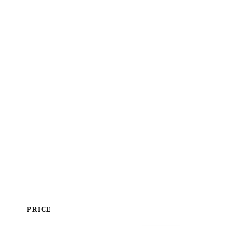
Bénéfices
Coûts & Tarification
FAQ
PRICE