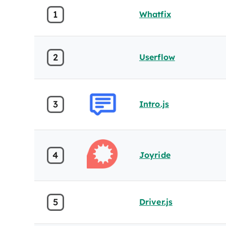
1
Whatfix
2
Userflow
3
Intro.js
4
Joyride
5
Driver.js