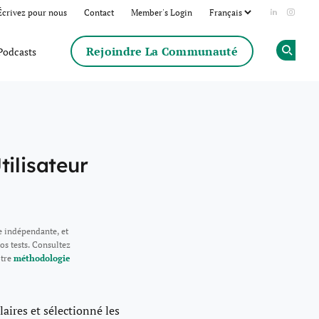
Écrivez pour nous
Contact
Member's Login
Add us on
Follow
Rejoindre La Communauté
Podcasts
Op
tilisateur
e indépendante, et
os tests. Consultez
otre
méthodologie
laires et sélectionné les