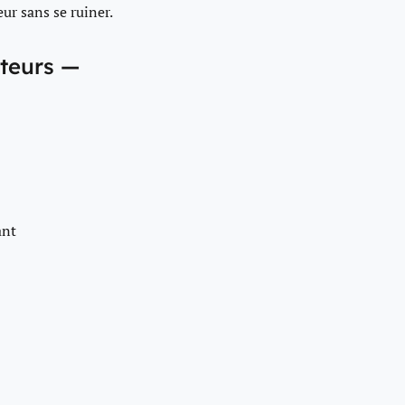
eur sans se ruiner.
ateurs —
ant