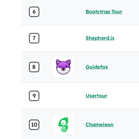
6
Bootstrap Tour
7
Shepherd.js
8
Guidefox
9
Usertour
10
Chameleon