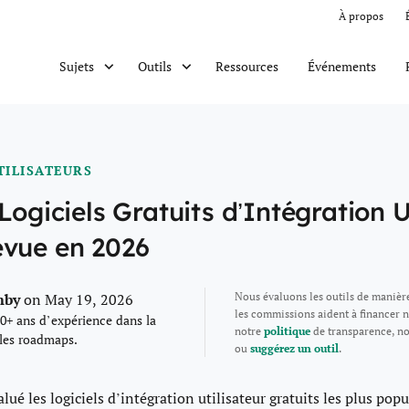
À propos
Ressources
Événements
Sujets
Outils
TILISATEURS
Logiciels Gratuits d’Intégration U
evue en 2026
mby
Nous évaluons les outils de manièr
on May 19, 2026
les commissions aident à financer n
0+ ans d’expérience dans la
notre
politique
de transparence, n
 les roadmaps.
ou
suggérez un outil
.
alué les logiciels d’intégration utilisateur gratuits les plus popu