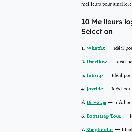
meilleurs pour améliorer
10 Meilleurs lo
Sélection
—
1.
Whatfix
Idéal po
—
2.
Userflow
Idéal p
—
3.
Intro.js
Idéal pou
—
4.
Joyride
Idéal pou
—
5.
Driver.js
Idéal p
—
6.
Bootstrap Tour
I
—
7.
Shepherd.js
Idéal