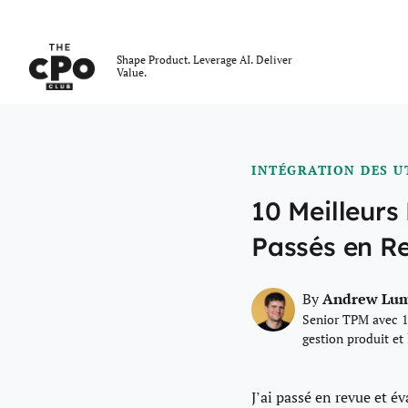
Le club des CPO
Shape Product. Leverage AI. Deliver
Value.
Skip to main content
INTÉGRATION DES U
10 Meilleurs 
Passés en R
Andrew Lu
By
Senior TPM avec 1
gestion produit et
J’ai passé en revue et év