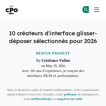
Le club des CPO
Re
Re
Skip to main content
10 créateurs d’interface glisser-
déposer sélectionnés pour 2026
DESIGN PRODUIT
Cristiano Valim
By
on May 19, 2026
Avec 14+ ans d’expérience, je conçois des
interfaces UX/UI et performantes.
Nous évaluons les outils de manière indépendante, et les commissions
aident à financer nos tests. Consultez notre
politique
de transparence,
notre
méthodologie
ou
suggérez un outil
.