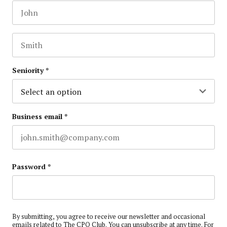
First name
This field is for validation purposes and should be lef
Last name
Seniority
*
Business email
*
Password
*
By submitting, you agree to receive our newsletter and occasional
emails related to The CPO Club. You can unsubscribe at any time. For