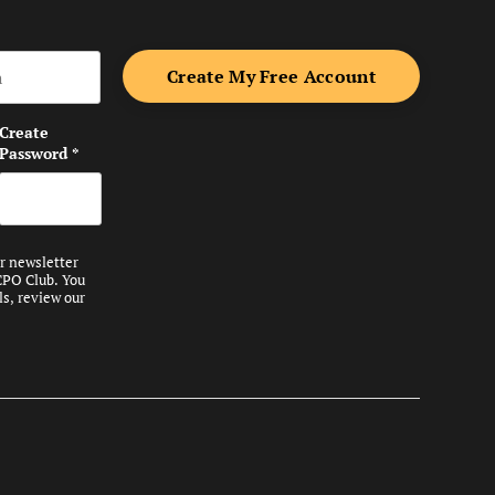
me
Create
Password
*
ur newsletter
CPO Club. You
ls, review our