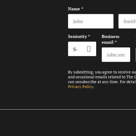
Name
*
First name
Last na
Seniority
*
Business
email
*
By submitting, you agree to receive o
and occasional emails related to The 
can unsubscribe at any time. For detai
Privacy Policy
.