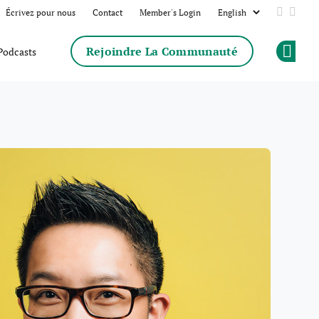
Écrivez pour nous
Contact
Member's Login
Add us 
Follo
Rejoindre La Communauté
Podcasts
Op