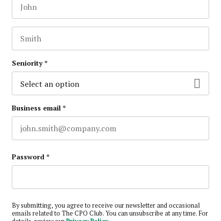
First name
This field is for validation purposes and should be lef
Last name
Seniority
*
Business email
*
Password
*
By submitting, you agree to receive our newsletter and occasional
emails related to The CPO Club. You can unsubscribe at any time. For