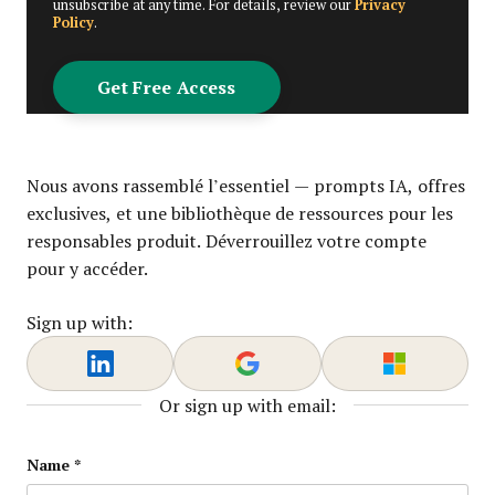
unsubscribe at any time. For details, review our
Privacy
Policy
.
Nous avons rassemblé l’essentiel — prompts IA, offres
exclusives, et une bibliothèque de ressources pour les
responsables produit. Déverrouillez votre compte
pour y accéder.
Sign up with:
Or sign up with email:
X/Twitter
Name
*