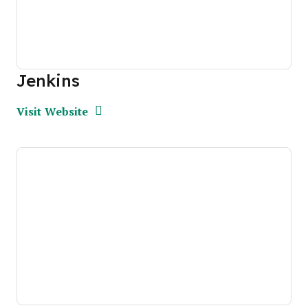
Jenkins
Opens new window
Opens New Window
Visit Website