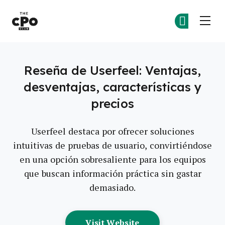
El Club CPO
Ún
Ún
Skip to main content
Reseña de Userfeel: Ventajas,
desventajas, características y
precios
Userfeel destaca por ofrecer soluciones
intuitivas de pruebas de usuario, convirtiéndose
en una opción sobresaliente para los equipos
que buscan información práctica sin gastar
demasiado.
Opens New Window
Visit Website