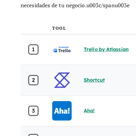
necesidades de tu negocio.u003c/spanu003e
TOOL
1
Trello by Atlassian
2
Shortcut
3
Aha!