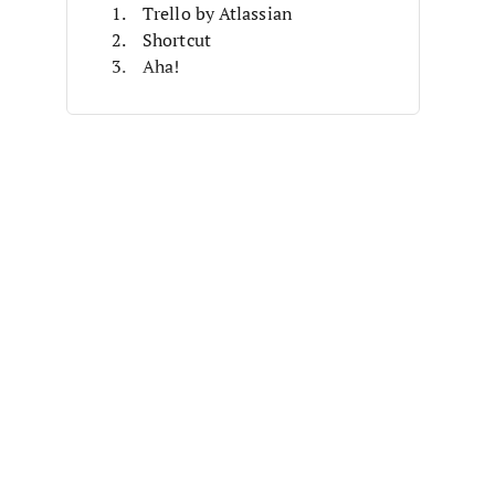
Trello by Atlassian
Shortcut
Aha!
Linear
Zenhub
JIRA by Atlassian
Taiga
Zoho Sprints
Confluence by Atlassian
Loom by Atlassian
Otros Software de Planificación de
Sprints
Reseñas Relacionadas
Criterios de Selección
Cómo Elegir
¿Qué es el Software de
Planificación de Sprints?
Características
Beneficios