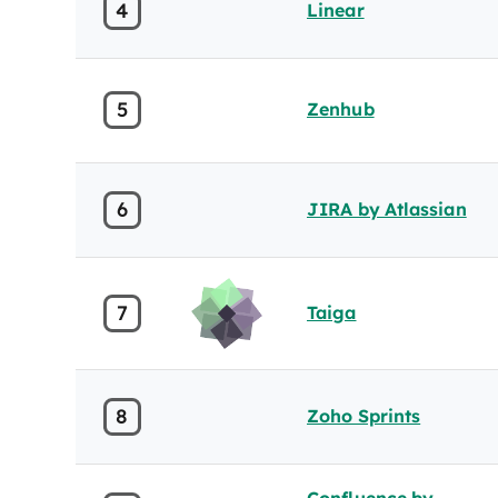
4
Linear
5
Zenhub
6
JIRA by Atlassian
7
Taiga
8
Zoho Sprints