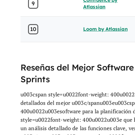
Confluence by
9
Atlassian
10
Loom by Atlassian
Reseñas del Mejor Software 
Sprints
u003cspan style=u0022font-weight: 400u0022
detallados del mejor u003c/spanu003eu003csp
400u0022u003esoftware para la planificación
style=u0022font-weight: 400u0022u003e que ha 
un análisis detallado de las funciones clave, ve