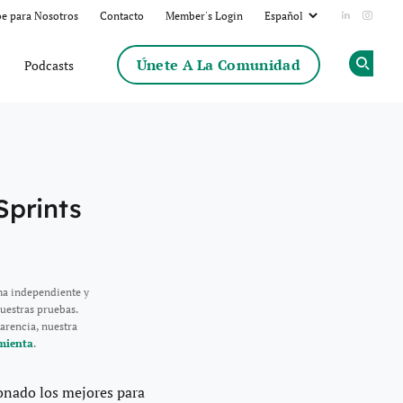
be para Nosotros
Contacto
Member's Login
Add us on
Follow
Únete A La Comunidad
Podcasts
Op
Sprints
ma independiente y
uestras pruebas.
arencia, nuestra
mienta
.
onado los mejores para