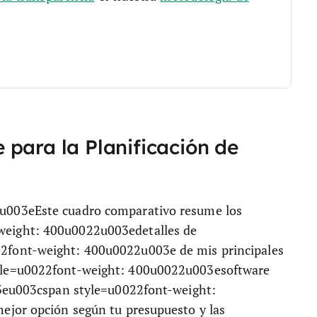
para la Planificación de
u003eEste cuadro comparativo resume los
eight: 400u0022u003edetalles de
2font-weight: 400u0022u003e de mis principales
yle=u0022font-weight: 400u0022u003esoftware
03eu003cspan style=u0022font-weight:
ejor opción según tu presupuesto y las