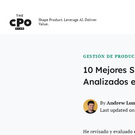
El Club CPO
Shape Product. Leverage AI. Deliver
Value.
Skip to main content
GESTIÓN DE PRODU
10 Mejores S
Analizados 
Andrew Lu
By
Last updated on
He revisado y evaluado 