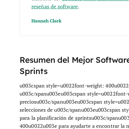
reseñas de software
.
Hannah Clark
Resumen del Mejor Software 
Sprints
u003cspan style=u0022font-weight: 400u0022
u003c/spanu003eu003cspan style=u0022font-w
preciosu003c/spanu003eu003cspan style=u002
selecciones de u003c/spanu003eu003cspan st
para la planificación de sprintsu003c/spanu0
400u0022u003e para ayudarte a encontrar la m