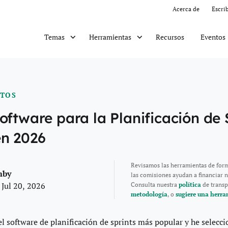
Acerca de
Escri
Recursos
Eventos
Temas
Herramientas
CTOS
oftware para la Planificación de 
en 2026
Revisamos las herramientas de for
mby
las comisiones ayudan a financiar n
 Jul 20, 2026
Consulta nuestra
política
de transp
metodología
, o
sugiere una herra
el software de
planificación de sprints
más popular y he selecci