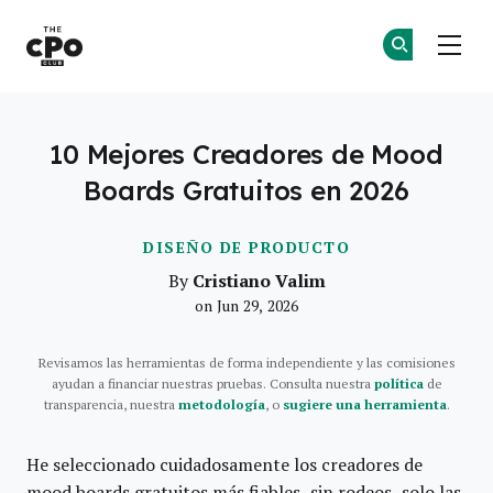
El Club CPO
Ún
Ún
Skip to main content
10 Mejores Creadores de Mood
Boards Gratuitos en 2026
DISEÑO DE PRODUCTO
Cristiano Valim
By
on Jun 29, 2026
Revisamos las herramientas de forma independiente y las comisiones
ayudan a financiar nuestras pruebas. Consulta nuestra
política
de
transparencia, nuestra
metodología
, o
sugiere una herramienta
.
He seleccionado cuidadosamente los creadores de
mood boards gratuitos más fiables, sin rodeos, solo las