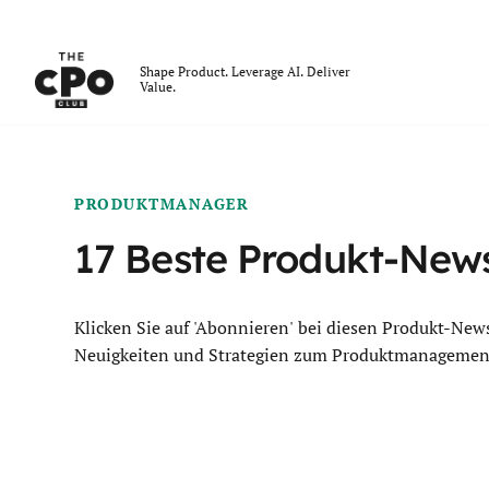
Der CPO-Club
Shape Product. Leverage AI. Deliver
Value.
Skip to main content
PRODUKTMANAGER
17 Beste Produkt-News
Klicken Sie auf 'Abonnieren' bei diesen Produkt-New
Neuigkeiten und Strategien zum Produktmanagement