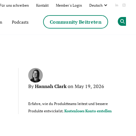
Für uns schreiben
Kontakt
Member's Login
Add us on
Follow
Community Beitreten
en
Podcasts
Op
Hannah Clark
By
on May 19, 2026
Erfahre, wie du Produktteams leitest und bessere
Produkte entwickelst.
Kostenloses Konto erstellen