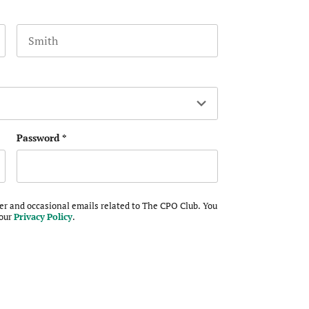
Last name
 and should be left unchanged.
Password
*
ter and occasional emails related to The CPO Club. You
 our
Privacy Policy
.