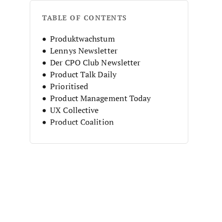
TABLE OF CONTENTS
Produktwachstum
Lennys Newsletter
Der CPO Club Newsletter
Product Talk Daily
Prioritised
Product Management Today
UX Collective
Product Coalition
Product Manager at Work
Carls Newsletter
Product HQ
Wöchentliche Produkt-Highlights
ProductPlan
Das Schöne Chaos
Product Mindset's Newsletter
Prodity: Produktdenken