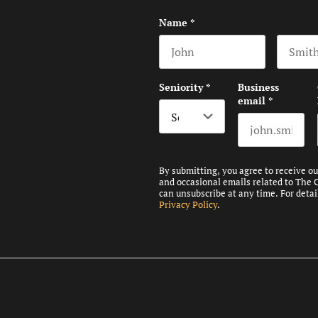
Name
*
First name
Last na
Seniority
*
Business
email
*
By submitting, you agree to receive o
and occasional emails related to The 
can unsubscribe at any time. For detai
Privacy Policy
.