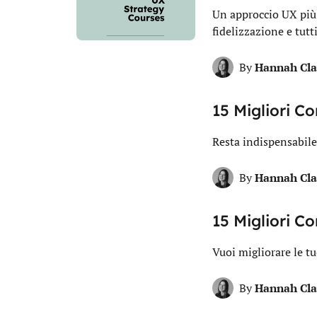
Un approccio UX più 
fidelizzazione e tut
Hannah Cla
By
15 Migliori C
Resta indispensabile
Hannah Cla
By
15 Migliori C
Vuoi migliorare le t
Hannah Cla
By