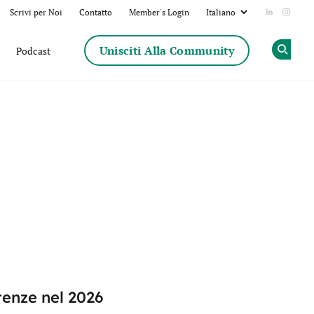
Scrivi per Noi
Contatto
Member's Login
Add us on
Follow
Unisciti Alla Community
Podcast
Op
tenze nel 2026