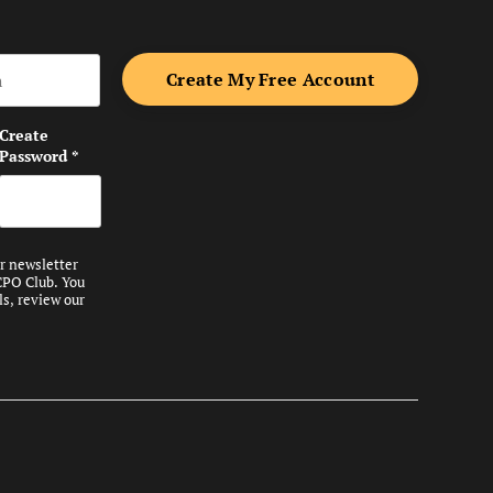
me
Create
Password
*
ur newsletter
CPO Club. You
ls, review our