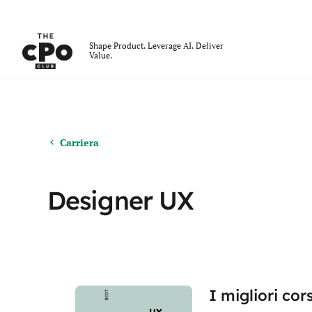
Il Club dei CPO
Shape Product. Leverage AI. Deliver
Value.
Skip to main content
Carriera
Designer UX
I migliori co