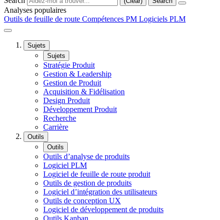
Search
(Clear)
Search
Analyses populaires
Outils de feuille de route
Compétences PM
Logiciels PLM
Sujets
Sujets
Stratégie Produit
Gestion & Leadership
Gestion de Produit
Acquisition & Fidélisation
Design Produit
Développement Produit
Recherche
Carrière
Outils
Outils
Outils d’analyse de produits
Logiciel PLM
Logiciel de feuille de route produit
Outils de gestion de produits
Logiciel d’intégration des utilisateurs
Outils de conception UX
Logiciel de développement de produits
Outils Kanban