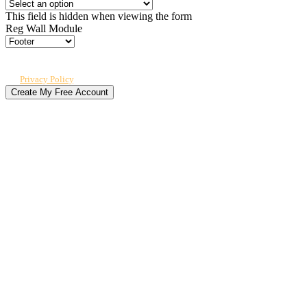
This field is hidden when viewing the form
Reg Wall Module
By submitting, you agree to receive our newsletter and occasional emails
related to The CPO Club. You can unsubscribe at any time. For details, review
our
Privacy Policy
.