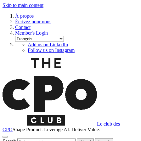
Skip to main content
À propos
Écrivez pour nous
Contact
Member's Login
Add us on LinkedIn
Follow us on Instagram
Le club des
CPO
Shape Product. Leverage AI. Deliver Value.