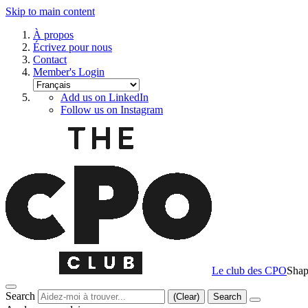
Skip to main content
À propos
Écrivez pour nous
Contact
Member's Login
Add us on LinkedIn
Follow us on Instagram
Le club des CPO
Shap
Search
(Clear)
Search