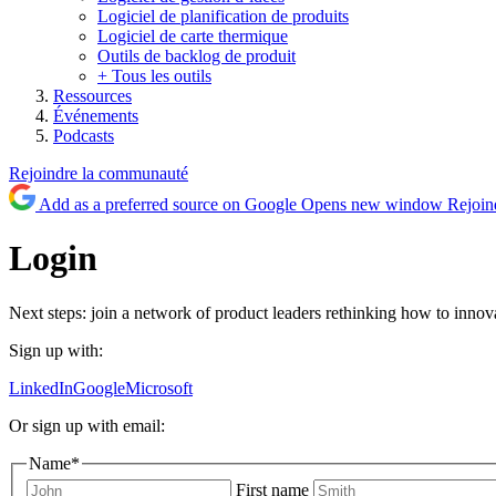
Logiciel de planification de produits
Logiciel de carte thermique
Outils de backlog de produit
+ Tous les outils
Ressources
Événements
Podcasts
Rejoindre la communauté
Add as a preferred source on Google
Opens new window
Rejoin
Login
Next steps: join a network of product leaders rethinking how to innova
Sign up with:
LinkedIn
Google
Microsoft
Or sign up with email:
Name
*
First name