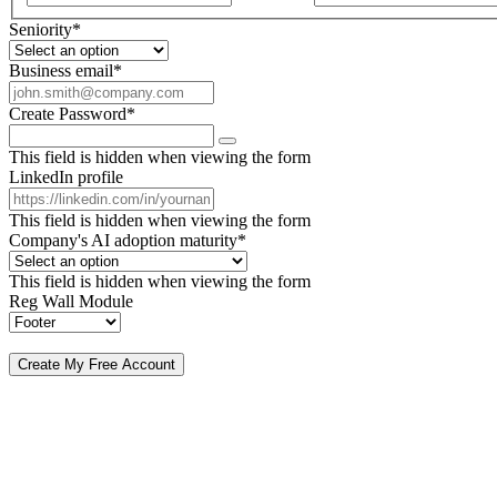
Seniority
*
Business email
*
Create Password
*
This field is hidden when viewing the form
LinkedIn profile
This field is hidden when viewing the form
Company's AI adoption maturity
*
This field is hidden when viewing the form
Reg Wall Module
By submitting, you agree to receive our newsletter and occasional emails related