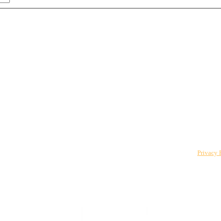
 to The CPO Club. You can unsubscribe at any time. For details, review our
Privacy 