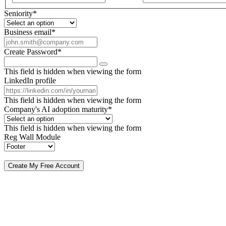
Seniority
*
Business email
*
Create Password
*
This field is hidden when viewing the form
LinkedIn profile
This field is hidden when viewing the form
Company's AI adoption maturity
*
This field is hidden when viewing the form
Reg Wall Module
By submitting, you agree to receive our newsletter and occasional emails related