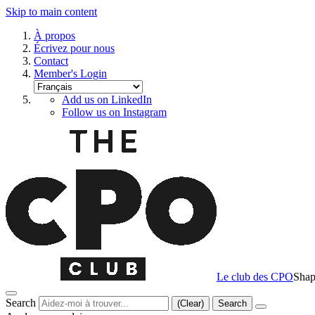
Skip to main content
À propos
Écrivez pour nous
Contact
Member's Login
Add us on LinkedIn
Follow us on Instagram
Le club des CPO
Shap
Search
(Clear)
Search