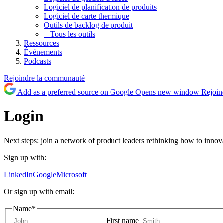
Logiciel de planification de produits
Logiciel de carte thermique
Outils de backlog de produit
+ Tous les outils
Ressources
Événements
Podcasts
Rejoindre la communauté
Add as a preferred source on Google
Opens new window
Rejoin
Login
Next steps: join a network of product leaders rethinking how to innova
Sign up with:
LinkedIn
Google
Microsoft
Or sign up with email:
Name
*
First name