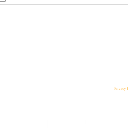
 to The CPO Club. You can unsubscribe at any time. For details, review our
Privacy 