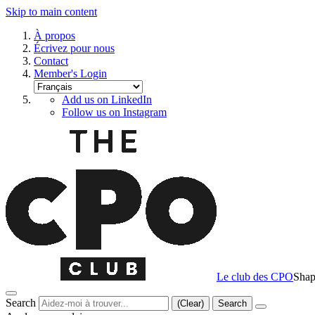
Skip to main content
À propos
Écrivez pour nous
Contact
Member's Login
Add us on LinkedIn
Follow us on Instagram
Le club des CPO
Shap
Search
(Clear)
Search