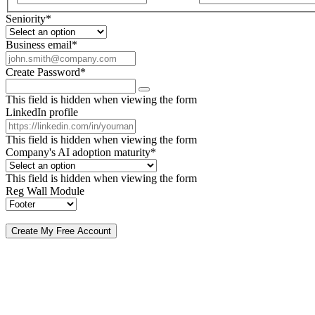
Seniority
*
Business email
*
Create Password
*
This field is hidden when viewing the form
LinkedIn profile
This field is hidden when viewing the form
Company's AI adoption maturity
*
This field is hidden when viewing the form
Reg Wall Module
By submitting, you agree to receive our newsletter and occasional emails related