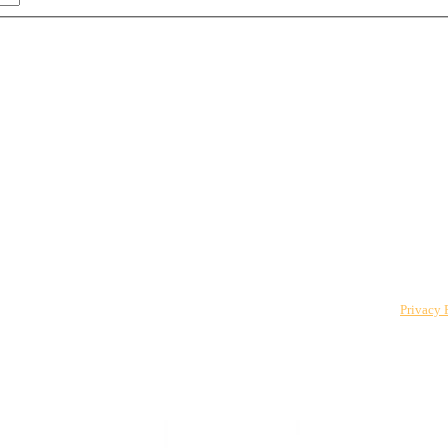
 to The CPO Club. You can unsubscribe at any time. For details, review our
Privacy 