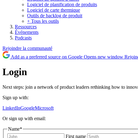
Logiciel de planification de produits
Logiciel de carte thermique
Outils de backlog de produit
+ Tous les outils
Ressources
Événements
Podcasts
Rejoindre la communauté
Add as a preferred source on Google
Opens new window
Rejoin
Login
Next steps: join a network of product leaders rethinking how to innova
Sign up with:
LinkedIn
Google
Microsoft
Or sign up with email:
Name
*
First name