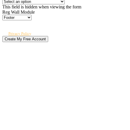
This field is hidden when viewing the form
Reg Wall Module
By submitting, you agree to receive our newsletter and occasional emails
related to The CPO Club. You can unsubscribe at any time. For details, review
our
Privacy Policy
.