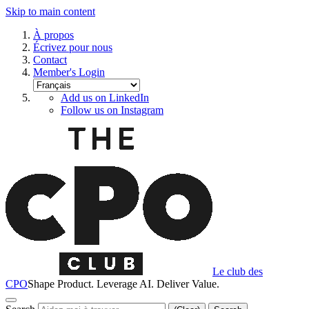
Skip to main content
À propos
Écrivez pour nous
Contact
Member's Login
Add us on LinkedIn
Follow us on Instagram
Le club des
CPO
Shape Product. Leverage AI. Deliver Value.