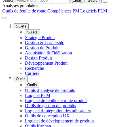
Search
(Clear)
Search
Analyses populaires
Outils de feuille de route
Compétences PM
Logiciels PLM
Sujets
Sujets
Stratégie Produit
Gestion & Leadership
Gestion de Produit
Acquisition & Fidélisation
Design Produit
Développement Produit
Recherche
Carrière
Outils
Outils
Outils d’analyse de produits
Logiciel PLM
Logiciel de feuille de route produit
Outils de gestion de produits
Logiciel d’intégration des utilisateurs
Outils de conception UX
Logiciel de développement de produits
Outils Kanban