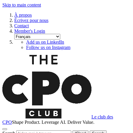
Skip to main content
À propos
Écrivez pour nous
Contact
Member's Login
Add us on LinkedIn
Follow us on Instagram
Le club des
CPO
Shape Product. Leverage AI. Deliver Value.