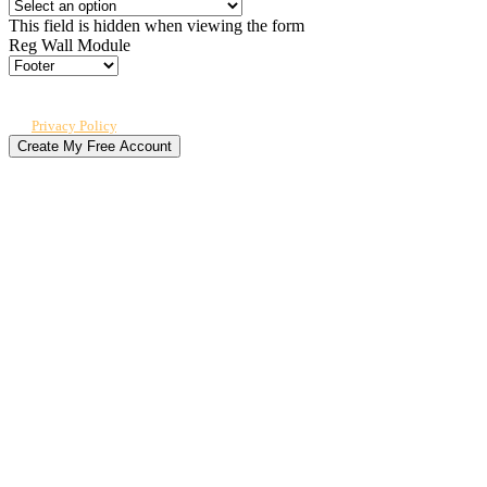
This field is hidden when viewing the form
Reg Wall Module
By submitting, you agree to receive our newsletter and occasional emails
related to The CPO Club. You can unsubscribe at any time. For details, review
our
Privacy Policy
.