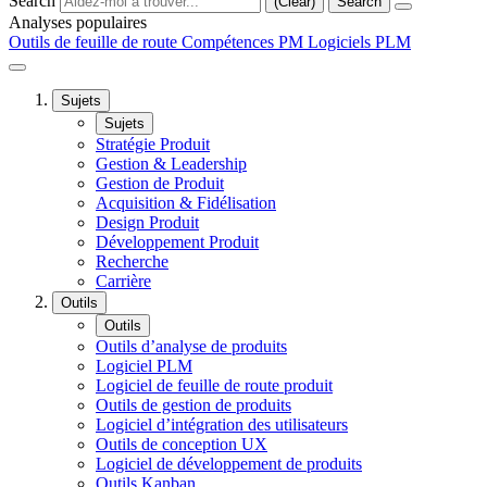
Search
(Clear)
Search
Analyses populaires
Outils de feuille de route
Compétences PM
Logiciels PLM
Sujets
Sujets
Stratégie Produit
Gestion & Leadership
Gestion de Produit
Acquisition & Fidélisation
Design Produit
Développement Produit
Recherche
Carrière
Outils
Outils
Outils d’analyse de produits
Logiciel PLM
Logiciel de feuille de route produit
Outils de gestion de produits
Logiciel d’intégration des utilisateurs
Outils de conception UX
Logiciel de développement de produits
Outils Kanban