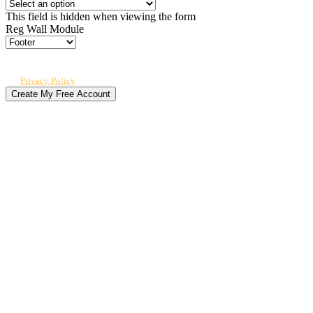
This field is hidden when viewing the form
Reg Wall Module
By submitting, you agree to receive our newsletter and occasional emails
related to The CPO Club. You can unsubscribe at any time. For details, review
our
Privacy Policy
.