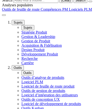
Search
(Clear)
Search
Analyses populaires
Outils de feuille de route
Compétences PM
Logiciels PLM
Sujets
Sujets
Stratégie Produit
Gestion & Leadership
Gestion de Produit
Acquisition & Fidélisation
Design Produit
Développement Produit
Recherche
Carrière
Outils
Outils
Outils d’analyse de produits
Logiciel PLM
Logiciel de feuille de route produit
Outils de gestion de produits
Logiciel d’intégration des utilisateurs
Outils de conception UX
Logiciel de développement de produits
Outils Kanban