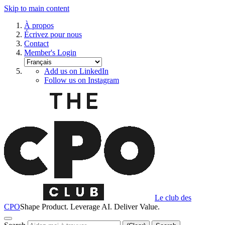
Skip to main content
À propos
Écrivez pour nous
Contact
Member's Login
Add us on LinkedIn
Follow us on Instagram
Le club des
CPO
Shape Product. Leverage AI. Deliver Value.