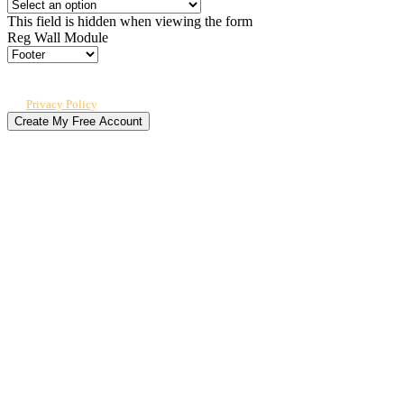
This field is hidden when viewing the form
Reg Wall Module
By submitting, you agree to receive our newsletter and occasional emails
related to The CPO Club. You can unsubscribe at any time. For details, review
our
Privacy Policy
.