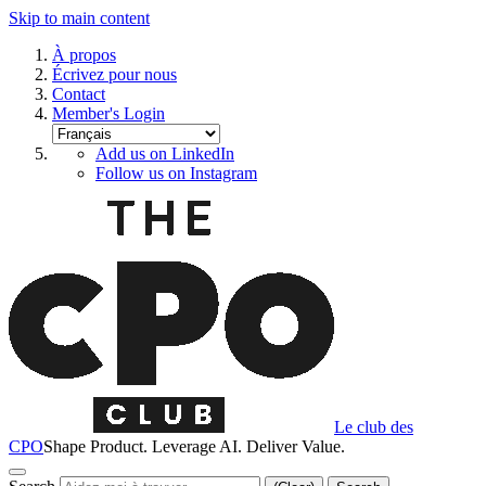
Skip to main content
À propos
Écrivez pour nous
Contact
Member's Login
Add us on LinkedIn
Follow us on Instagram
Le club des
CPO
Shape Product. Leverage AI. Deliver Value.