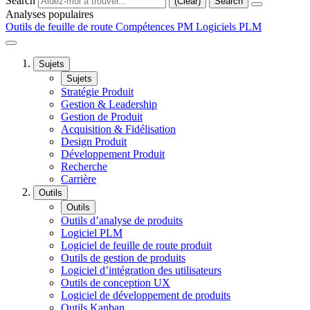
Search
(Clear)
Search
Analyses populaires
Outils de feuille de route
Compétences PM
Logiciels PLM
Sujets
Sujets
Stratégie Produit
Gestion & Leadership
Gestion de Produit
Acquisition & Fidélisation
Design Produit
Développement Produit
Recherche
Carrière
Outils
Outils
Outils d’analyse de produits
Logiciel PLM
Logiciel de feuille de route produit
Outils de gestion de produits
Logiciel d’intégration des utilisateurs
Outils de conception UX
Logiciel de développement de produits
Outils Kanban