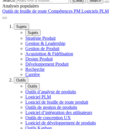
Search
(Clear)
Search
Analyses populaires
Outils de feuille de route
Compétences PM
Logiciels PLM
Sujets
Sujets
Stratégie Produit
Gestion & Leadership
Gestion de Produit
Acquisition & Fidélisation
Design Produit
Développement Produit
Recherche
Carrière
Outils
Outils
Outils d’analyse de produits
Logiciel PLM
Logiciel de feuille de route produit
Outils de gestion de produits
Logiciel d’intégration des utilisateurs
Outils de conception UX
Logiciel de développement de produits
Outils Kanban