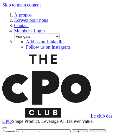
Skip to main content
À propos
Écrivez pour nous
Contact
Member's Login
Add us on LinkedIn
Follow us on Instagram
Le club des
CPO
Shape Product. Leverage AI. Deliver Value.