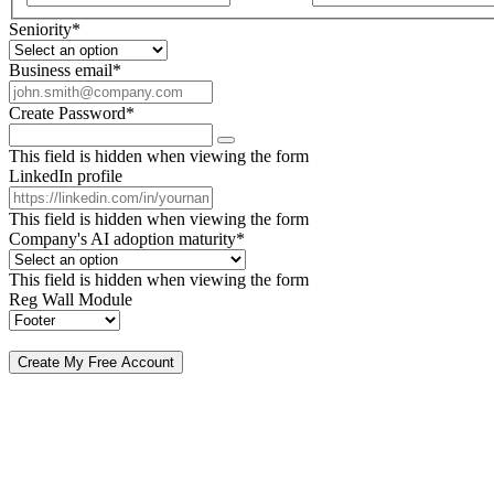
Seniority
*
Business email
*
Create Password
*
This field is hidden when viewing the form
LinkedIn profile
This field is hidden when viewing the form
Company's AI adoption maturity
*
This field is hidden when viewing the form
Reg Wall Module
By submitting, you agree to receive our newsletter and occasional emails related