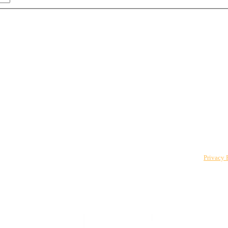
 to The CPO Club. You can unsubscribe at any time. For details, review our
Privacy 