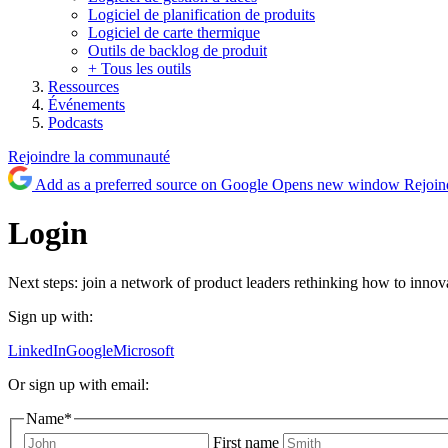
Logiciel de planification de produits
Logiciel de carte thermique
Outils de backlog de produit
+ Tous les outils
Ressources
Événements
Podcasts
Rejoindre la communauté
Add as a preferred source on Google
Opens new window
Rejoin
Login
Next steps: join a network of product leaders rethinking how to innova
Sign up with:
LinkedIn
Google
Microsoft
Or sign up with email:
Name
*
First name