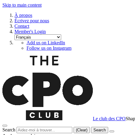
Skip to main content
À propos
Écrivez pour nous
Contact
Member's Login
Add us on LinkedIn
Follow us on Instagram
Le club des CPO
Shap
Search
(Clear)
Search