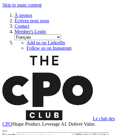
Skip to main content
À propos
Écrivez pour nous
Contact
Member's Login
Add us on LinkedIn
Follow us on Instagram
Le club des
CPO
Shape Product. Leverage AI. Deliver Value.