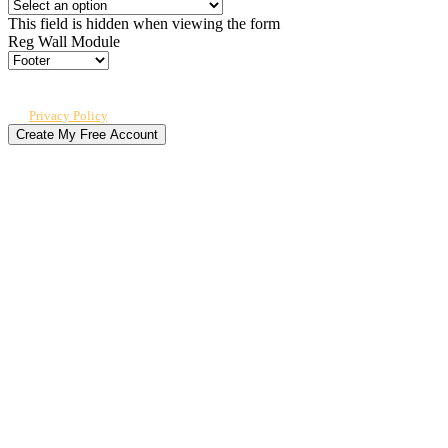
This field is hidden when viewing the form
Reg Wall Module
By submitting, you agree to receive our newsletter and occasional emails
related to The CPO Club. You can unsubscribe at any time. For details, review
our
Privacy Policy
.