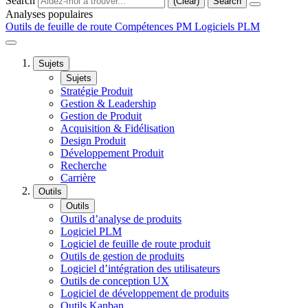
Search
(Clear)
Search
Analyses populaires
Outils de feuille de route
Compétences PM
Logiciels PLM
Sujets
Sujets
Stratégie Produit
Gestion & Leadership
Gestion de Produit
Acquisition & Fidélisation
Design Produit
Développement Produit
Recherche
Carrière
Outils
Outils
Outils d’analyse de produits
Logiciel PLM
Logiciel de feuille de route produit
Outils de gestion de produits
Logiciel d’intégration des utilisateurs
Outils de conception UX
Logiciel de développement de produits
Outils Kanban