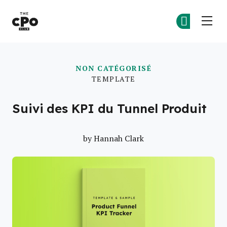
Le club des CPO
Re
Re
Skip to main content
NON CATÉGORISÉ
TEMPLATE
Suivi des KPI du Tunnel Produit
by
Hannah Clark